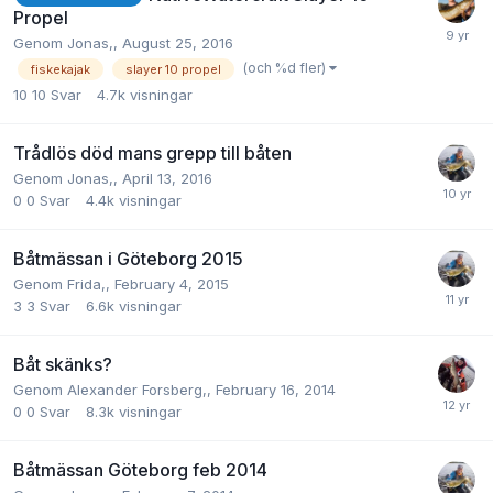
Propel
Genom
Jonas
,,
August 25, 2016
(och %d fler)
fiskekajak
slayer 10 propel
10
10 Svar
4.7k
visningar
Trådlös död mans grepp till båten
Genom
Jonas
,,
April 13, 2016
0
0 Svar
4.4k
visningar
Båtmässan i Göteborg 2015
Genom
Frida
,,
February 4, 2015
3
3 Svar
6.6k
visningar
Båt skänks?
Genom
Alexander Forsberg
,,
February 16, 2014
0
0 Svar
8.3k
visningar
Båtmässan Göteborg feb 2014