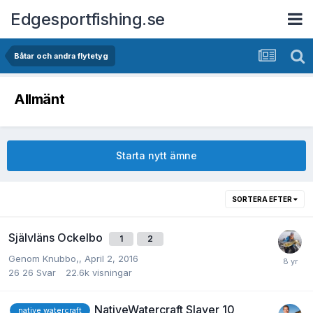
Edgesportfishing.se
Båtar och andra flytetyg
Allmänt
Starta nytt ämne
SORTERA EFTER
Självläns Ockelbo
1
2
Genom
Knubbo
,,
April 2, 2016
26
26 Svar
22.6k
visningar
NativeWatercraft Slayer 10
native watercraft