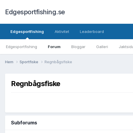
Edgesportfishing.se
Edgesportfishing
Aktivitet
Leaderboard
Edgesportfishing
Forum
Bloggar
Galleri
Jaktsid
Hem
Sportfiske
Regnbågsfiske
Regnbågsfiske
Subforums