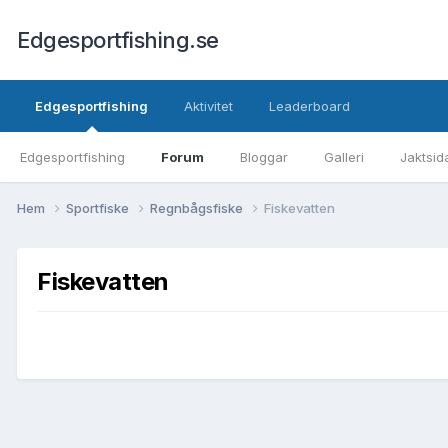
Edgesportfishing.se
Edgesportfishing
Aktivitet
Leaderboard
Edgesportfishing
Forum
Bloggar
Galleri
Jaktsid
Hem
Sportfiske
Regnbågsfiske
Fiskevatten
Fiskevatten