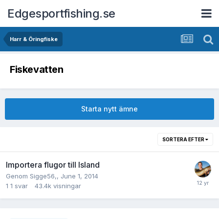
Edgesportfishing.se
Harr & Öringfiske
Fiskevatten
Starta nytt ämne
SORTERA EFTER
Importera flugor till Island
Genom
Sigge56
,,
June 1, 2014
1
1 svar
43.4k
visningar