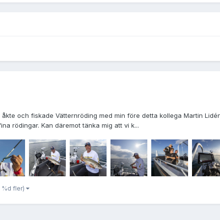
åkte och fiskade Vätternröding med min före detta kollega Martin Lidén 
 fina rödingar. Kan däremot tänka mig att vi k...
 %d fler)