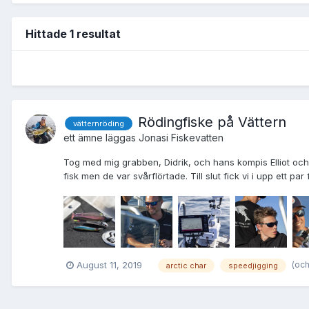
Hittade 1 resultat
Rödingfiske på Vättern
vätternröding
ett ämne läggas
Jonas
i
Fiskevatten
Tog med mig grabben, Didrik, och hans kompis Elliot och 
fisk men de var svårflörtade. Till slut fick vi i upp ett par
(och
August 11, 2019
arctic char
speedjigging