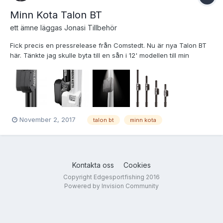
Minn Kota Talon BT
ett ämne läggas
Jonas
i
Tillbehör
Fick precis en pressrelease från Comstedt. Nu är nya Talon BT
här. Tänkte jag skulle byta till en sån i 12' modellen till min
Ockelbo under vintern. En stor fördel vid uppgradering är att
Talonfästet är det samma på nya och gamla modellen så en
uppgradering är enkel att genomföra. Minn Kota TAL...
November 2, 2017
talon bt
minn kota
Kontakta oss
Cookies
Copyright Edgesportfishing 2016
Powered by Invision Community