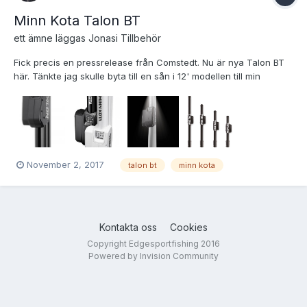
Minn Kota Talon BT
ett ämne läggas
Jonas
i
Tillbehör
Fick precis en pressrelease från Comstedt. Nu är nya Talon BT
här. Tänkte jag skulle byta till en sån i 12' modellen till min
Ockelbo under vintern. En stor fördel vid uppgradering är att
Talonfästet är det samma på nya och gamla modellen så en
uppgradering är enkel att genomföra. Minn Kota TAL...
November 2, 2017
talon bt
minn kota
Kontakta oss
Cookies
Copyright Edgesportfishing 2016
Powered by Invision Community