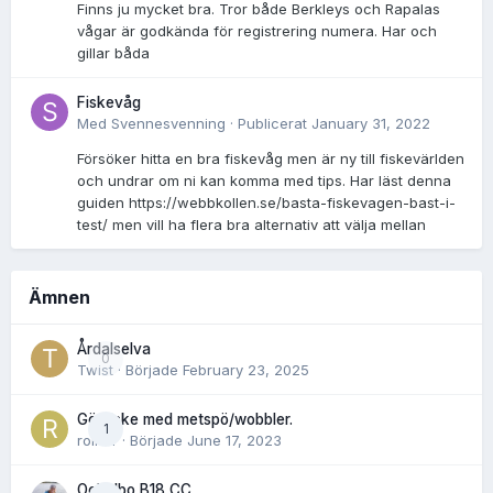
Finns ju mycket bra. Tror både Berkleys och Rapalas
vågar är godkända för registrering numera. Har och
gillar båda
Fiskevåg
Med
Svennesvenning
·
Publicerat
January 31, 2022
Försöker hitta en bra fiskevåg men är ny till fiskevärlden
och undrar om ni kan komma med tips. Har läst denna
guiden https://webbkollen.se/basta-fiskevagen-bast-i-
test/ men vill ha flera bra alternativ att välja mellan
Ämnen
Årdalselva
0
Twist
· Började
February 23, 2025
Gösfiske med metspö/wobbler.
1
rolnor
· Började
June 17, 2023
Ockelbo B18 CC