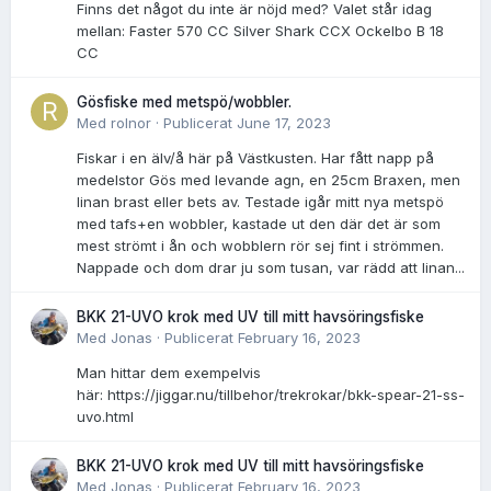
Finns det något du inte är nöjd med? Valet står idag
mellan: Faster 570 CC Silver Shark CCX Ockelbo B 18
CC
Gösfiske med metspö/wobbler.
Med
rolnor
·
Publicerat
June 17, 2023
Fiskar i en älv/å här på Västkusten. Har fått napp på
medelstor Gös med levande agn, en 25cm Braxen, men
linan brast eller bets av. Testade igår mitt nya metspö
med tafs+en wobbler, kastade ut den där det är som
mest strömt i ån och wobblern rör sej fint i strömmen.
Nappade och dom drar ju som tusan, var rädd att linan...
BKK 21-UVO krok med UV till mitt havsöringsfiske
Med
Jonas
·
Publicerat
February 16, 2023
Man hittar dem exempelvis
här: https://jiggar.nu/tillbehor/trekrokar/bkk-spear-21-ss-
uvo.html
BKK 21-UVO krok med UV till mitt havsöringsfiske
Med
Jonas
·
Publicerat
February 16, 2023