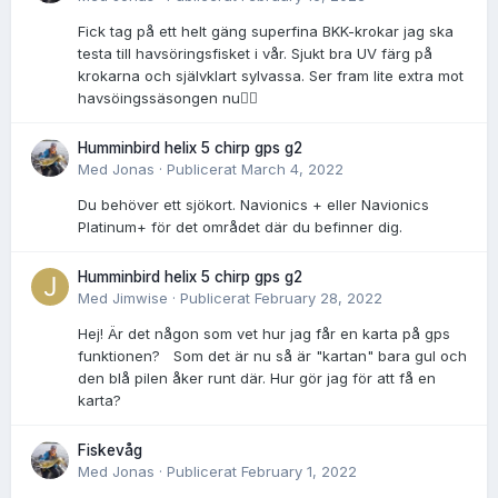
Fick tag på ett helt gäng superfina BKK-krokar jag ska
testa till havsöringsfisket i vår. Sjukt bra UV färg på
krokarna och självklart sylvassa. Ser fram lite extra mot
havsöingssäsongen nu👌🏻
Humminbird helix 5 chirp gps g2
Med
Jonas
·
Publicerat
March 4, 2022
Du behöver ett sjökort. Navionics + eller Navionics
Platinum+ för det området där du befinner dig.
Humminbird helix 5 chirp gps g2
Med
Jimwise
·
Publicerat
February 28, 2022
Hej! Är det någon som vet hur jag får en karta på gps
funktionen? Som det är nu så är "kartan" bara gul och
den blå pilen åker runt där. Hur gör jag för att få en
karta?
Fiskevåg
Med
Jonas
·
Publicerat
February 1, 2022