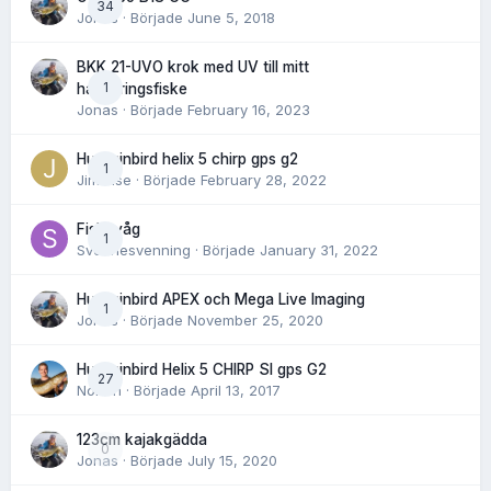
34
Jonas
· Började
June 5, 2018
BKK 21-UVO krok med UV till mitt
1
havsöringsfiske
Jonas
· Började
February 16, 2023
Humminbird helix 5 chirp gps g2
1
Jimwise
· Började
February 28, 2022
Fiskevåg
1
Svennesvenning
· Började
January 31, 2022
Humminbird APEX och Mega Live Imaging
1
Jonas
· Började
November 25, 2020
Humminbird Helix 5 CHIRP SI gps G2
27
Norlén
· Började
April 13, 2017
123cm kajakgädda
0
Jonas
· Började
July 15, 2020