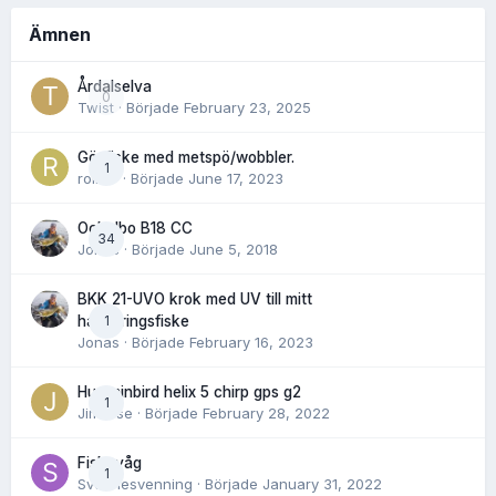
Ämnen
Årdalselva
0
Twist
· Började
February 23, 2025
Gösfiske med metspö/wobbler.
1
rolnor
· Började
June 17, 2023
Ockelbo B18 CC
34
Jonas
· Började
June 5, 2018
BKK 21-UVO krok med UV till mitt
1
havsöringsfiske
Jonas
· Började
February 16, 2023
Humminbird helix 5 chirp gps g2
1
Jimwise
· Började
February 28, 2022
Fiskevåg
1
Svennesvenning
· Började
January 31, 2022