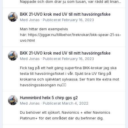
Nappade och dom drar ju som tusan, var rädd att linan...
BKK 21-UVO krok med UV till mitt havsöringsfiske
Med
Jonas
·
Publicerat
February 16, 2023
Man hittar dem exempelvis
här: https://jiggar.nu/tillbehor/trekrokar/bkk-spear-21-ss-
uvo.html
BKK 21-UVO krok med UV till mitt havsöringsfiske
Med
Jonas
·
Publicerat
February 16, 2023
Fick tag på ett helt gäng superfina BKK-krokar jag ska
testa till havsöringsfisket i vår. Sjukt bra UV färg på
krokarna och självklart sylvassa. Ser fram lite extra mot
havsöingssäsongen nu👌🏻
Humminbird helix 5 chirp gps g2
Med
Jonas
·
Publicerat
March 4, 2022
Du behöver ett sjökort. Navionics + eller Navionics
Platinum+ för det området där du befinner dig.