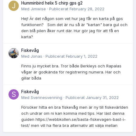
Humminbird helix 5 chirp gps g2
Med
Jimwise
·
Publicerat
February 28, 2022
Hej! Är det någon som vet hur jag får en karta på gps
funktionen? Som det är nu så är "kartan" bara gul och
den blå pilen åker runt där. Hur gör jag för att få en
karta?
Fiskevåg
Med
Jonas
·
Publicerat
February 1, 2022
Finns ju mycket bra. Tror både Berkleys och Rapalas
vågar är godkända för registrering numera. Har och
gillar båda
Fiskevåg
Med
Svennesvenning
·
Publicerat
January 31, 2022
Försöker hitta en bra fiskevåg men är ny till fiskevärlden
och undrar om ni kan komma med tips. Har läst denna
guiden https://webbkollen.se/basta-fiskevagen-bast-i-
test/ men vill ha flera bra alternativ att välja mellan