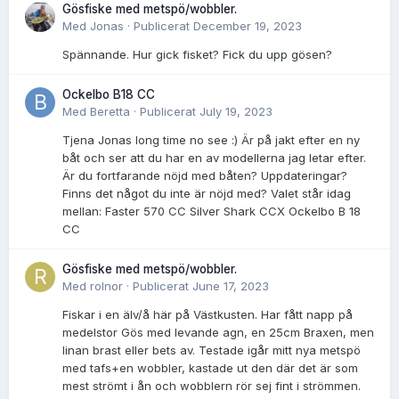
Gösfiske med metspö/wobbler.
Med
Jonas
·
Publicerat
December 19, 2023
Spännande. Hur gick fisket? Fick du upp gösen?
Ockelbo B18 CC
Med
Beretta
·
Publicerat
July 19, 2023
Tjena Jonas long time no see :) Är på jakt efter en ny
båt och ser att du har en av modellerna jag letar efter.
Är du fortfarande nöjd med båten? Uppdateringar?
Finns det något du inte är nöjd med? Valet står idag
mellan: Faster 570 CC Silver Shark CCX Ockelbo B 18
CC
Gösfiske med metspö/wobbler.
Med
rolnor
·
Publicerat
June 17, 2023
Fiskar i en älv/å här på Västkusten. Har fått napp på
medelstor Gös med levande agn, en 25cm Braxen, men
linan brast eller bets av. Testade igår mitt nya metspö
med tafs+en wobbler, kastade ut den där det är som
mest strömt i ån och wobblern rör sej fint i strömmen.