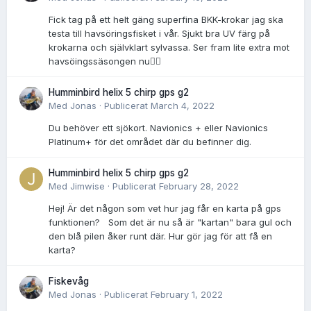
Fick tag på ett helt gäng superfina BKK-krokar jag ska
testa till havsöringsfisket i vår. Sjukt bra UV färg på
krokarna och självklart sylvassa. Ser fram lite extra mot
havsöingssäsongen nu👌🏻
Humminbird helix 5 chirp gps g2
Med
Jonas
·
Publicerat
March 4, 2022
Du behöver ett sjökort. Navionics + eller Navionics
Platinum+ för det området där du befinner dig.
Humminbird helix 5 chirp gps g2
Med
Jimwise
·
Publicerat
February 28, 2022
Hej! Är det någon som vet hur jag får en karta på gps
funktionen? Som det är nu så är "kartan" bara gul och
den blå pilen åker runt där. Hur gör jag för att få en
karta?
Fiskevåg
Med
Jonas
·
Publicerat
February 1, 2022