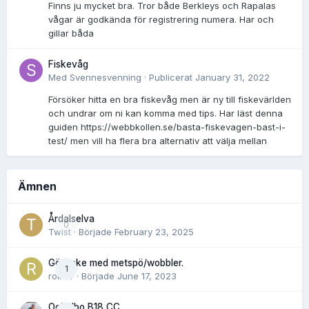
Finns ju mycket bra. Tror både Berkleys och Rapalas
vågar är godkända för registrering numera. Har och
gillar båda
Fiskevåg
Med
Svennesvenning
·
Publicerat
January 31, 2022
Försöker hitta en bra fiskevåg men är ny till fiskevärlden
och undrar om ni kan komma med tips. Har läst denna
guiden https://webbkollen.se/basta-fiskevagen-bast-i-
test/ men vill ha flera bra alternativ att välja mellan
Ämnen
Årdalselva
0
Twist
· Började
February 23, 2025
Gösfiske med metspö/wobbler.
1
rolnor
· Började
June 17, 2023
Ockelbo B18 CC