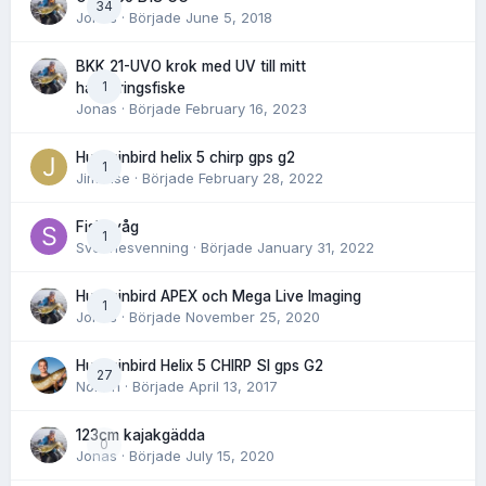
34
Jonas
· Började
June 5, 2018
BKK 21-UVO krok med UV till mitt
1
havsöringsfiske
Jonas
· Började
February 16, 2023
Humminbird helix 5 chirp gps g2
1
Jimwise
· Började
February 28, 2022
Fiskevåg
1
Svennesvenning
· Började
January 31, 2022
Humminbird APEX och Mega Live Imaging
1
Jonas
· Började
November 25, 2020
Humminbird Helix 5 CHIRP SI gps G2
27
Norlén
· Började
April 13, 2017
123cm kajakgädda
0
Jonas
· Började
July 15, 2020