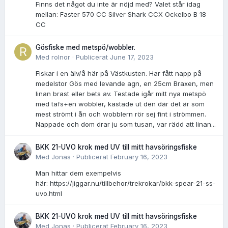
Finns det något du inte är nöjd med? Valet står idag
mellan: Faster 570 CC Silver Shark CCX Ockelbo B 18
CC
Gösfiske med metspö/wobbler.
Med
rolnor
·
Publicerat
June 17, 2023
Fiskar i en älv/å här på Västkusten. Har fått napp på
medelstor Gös med levande agn, en 25cm Braxen, men
linan brast eller bets av. Testade igår mitt nya metspö
med tafs+en wobbler, kastade ut den där det är som
mest strömt i ån och wobblern rör sej fint i strömmen.
Nappade och dom drar ju som tusan, var rädd att linan...
BKK 21-UVO krok med UV till mitt havsöringsfiske
Med
Jonas
·
Publicerat
February 16, 2023
Man hittar dem exempelvis
här: https://jiggar.nu/tillbehor/trekrokar/bkk-spear-21-ss-
uvo.html
BKK 21-UVO krok med UV till mitt havsöringsfiske
Med
Jonas
·
Publicerat
February 16, 2023