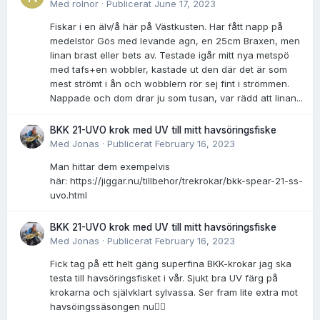
Med
rolnor
·
Publicerat
June 17, 2023
Fiskar i en älv/å här på Västkusten. Har fått napp på
medelstor Gös med levande agn, en 25cm Braxen, men
linan brast eller bets av. Testade igår mitt nya metspö
med tafs+en wobbler, kastade ut den där det är som
mest strömt i ån och wobblern rör sej fint i strömmen.
Nappade och dom drar ju som tusan, var rädd att linan...
BKK 21-UVO krok med UV till mitt havsöringsfiske
Med
Jonas
·
Publicerat
February 16, 2023
Man hittar dem exempelvis
här: https://jiggar.nu/tillbehor/trekrokar/bkk-spear-21-ss-
uvo.html
BKK 21-UVO krok med UV till mitt havsöringsfiske
Med
Jonas
·
Publicerat
February 16, 2023
Fick tag på ett helt gäng superfina BKK-krokar jag ska
testa till havsöringsfisket i vår. Sjukt bra UV färg på
krokarna och självklart sylvassa. Ser fram lite extra mot
havsöingssäsongen nu👌🏻