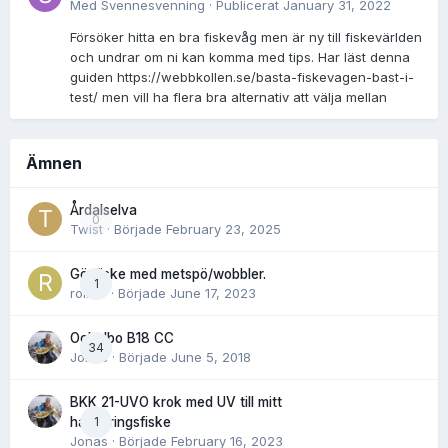
Med
Svennesvenning
·
Publicerat
January 31, 2022
Försöker hitta en bra fiskevåg men är ny till fiskevärlden
och undrar om ni kan komma med tips. Har läst denna
guiden https://webbkollen.se/basta-fiskevagen-bast-i-
test/ men vill ha flera bra alternativ att välja mellan
Ämnen
Årdalselva
0
Twist
· Började
February 23, 2025
Gösfiske med metspö/wobbler.
1
rolnor
· Började
June 17, 2023
Ockelbo B18 CC
34
Jonas
· Började
June 5, 2018
BKK 21-UVO krok med UV till mitt
1
havsöringsfiske
Jonas
· Började
February 16, 2023