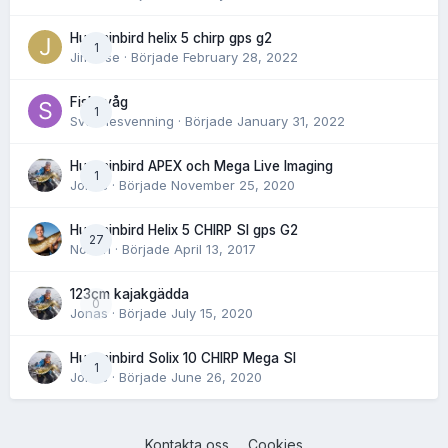
Humminbird helix 5 chirp gps g2
1
Jimwise
· Började
February 28, 2022
Fiskevåg
1
Svennesvenning
· Började
January 31, 2022
Humminbird APEX och Mega Live Imaging
1
Jonas
· Började
November 25, 2020
Humminbird Helix 5 CHIRP SI gps G2
27
Norlén
· Började
April 13, 2017
123cm kajakgädda
0
Jonas
· Började
July 15, 2020
Humminbird Solix 10 CHIRP Mega SI
1
Jonas
· Började
June 26, 2020
Kontakta oss
Cookies