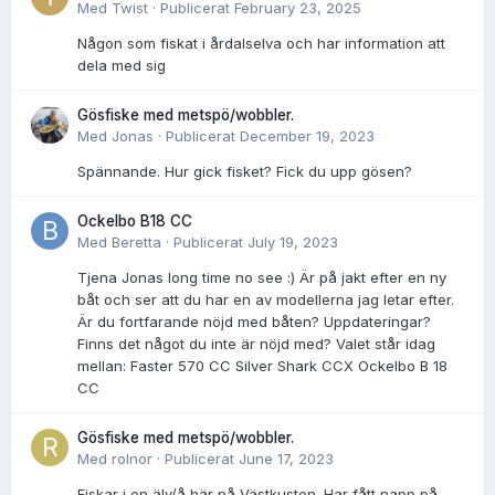
Med
Twist
·
Publicerat
February 23, 2025
Någon som fiskat i årdalselva och har information att
dela med sig
Gösfiske med metspö/wobbler.
Med
Jonas
·
Publicerat
December 19, 2023
Spännande. Hur gick fisket? Fick du upp gösen?
Ockelbo B18 CC
Med
Beretta
·
Publicerat
July 19, 2023
Tjena Jonas long time no see :) Är på jakt efter en ny
båt och ser att du har en av modellerna jag letar efter.
Är du fortfarande nöjd med båten? Uppdateringar?
Finns det något du inte är nöjd med? Valet står idag
mellan: Faster 570 CC Silver Shark CCX Ockelbo B 18
CC
Gösfiske med metspö/wobbler.
Med
rolnor
·
Publicerat
June 17, 2023
Fiskar i en älv/å här på Västkusten. Har fått napp på