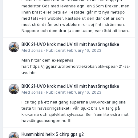
medelstor Gös med levande agn, en 25cm Braxen, men
linan brast eller bets av. Testade igår mitt nya metspö
med tafs+en wobbler, kastade ut den där det är som
mest strömt i ån och wobblern rör sej fint i strömmen.
Nappade och dom drar ju som tusan, var rädd att linan...
BKK 21-UVO krok med UV till mitt havsöringsfiske
Med
Jonas
·
Publicerat
February 16, 2023
Man hittar dem exempelvis
här: https://jiggar.nu/tillbehor/trekrokar/bkk-spear-21-ss-
uvo.html
BKK 21-UVO krok med UV till mitt havsöringsfiske
Med
Jonas
·
Publicerat
February 16, 2023
Fick tag på ett helt gäng superfina BKK-krokar jag ska
testa till havsöringsfisket i vår. Sjukt bra UV färg på
krokarna och självklart sylvassa. Ser fram lite extra mot
havsöingssäsongen nu👌🏻
Humminbird helix 5 chirp gps g2