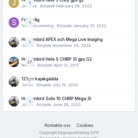
Humminbird helix 5 chirp gps g2
1
Jimwise
· Började
February 28, 2022
Fiskevåg
1
Svennesvenning
· Började
January 31, 2022
Humminbird APEX och Mega Live Imaging
1
Jonas
· Började
November 25, 2020
Humminbird Helix 5 CHIRP SI gps G2
27
Norlén
· Började
April 13, 2017
123cm kajakgädda
0
Jonas
· Började
July 15, 2020
Humminbird Solix 10 CHIRP Mega SI
1
Jonas
· Började
June 26, 2020
Kontakta oss
Cookies
Copyright Edgesportfishing 2016