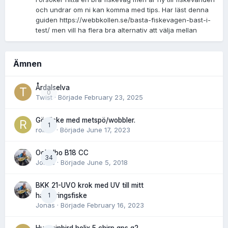
och undrar om ni kan komma med tips. Har läst denna
guiden https://webbkollen.se/basta-fiskevagen-bast-i-
test/ men vill ha flera bra alternativ att välja mellan
Ämnen
Årdalselva
0
Twist
· Började
February 23, 2025
Gösfiske med metspö/wobbler.
1
rolnor
· Började
June 17, 2023
Ockelbo B18 CC
34
Jonas
· Började
June 5, 2018
BKK 21-UVO krok med UV till mitt
1
havsöringsfiske
Jonas
· Började
February 16, 2023