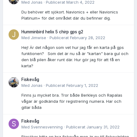
Med
Jonas
·
Publicerat
March 4, 2022
Du behöver ett sjökort. Navionics + eller Navionics
Platinum+ för det området där du befinner dig.
Humminbird helix 5 chirp gps g2
Med
Jimwise
·
Publicerat
February 28, 2022
Hej! Är det någon som vet hur jag får en karta på gps
funktionen? Som det är nu så är "kartan" bara gul och
den blå pilen åker runt där. Hur gör jag för att få en
karta?
Fiskevåg
Med
Jonas
·
Publicerat
February 1, 2022
Finns ju mycket bra. Tror både Berkleys och Rapalas
vågar är godkända för registrering numera. Har och
gillar båda
Fiskevåg
Med
Svennesvenning
·
Publicerat
January 31, 2022
Försöker hitta en bra fiskevåg men är ny till fiskevärlden