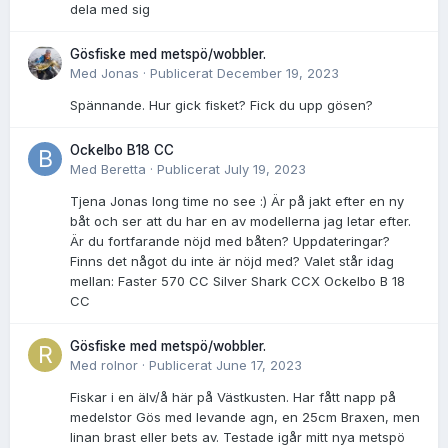
dela med sig
Gösfiske med metspö/wobbler.
Med
Jonas
·
Publicerat
December 19, 2023
Spännande. Hur gick fisket? Fick du upp gösen?
Ockelbo B18 CC
Med
Beretta
·
Publicerat
July 19, 2023
Tjena Jonas long time no see :) Är på jakt efter en ny
båt och ser att du har en av modellerna jag letar efter.
Är du fortfarande nöjd med båten? Uppdateringar?
Finns det något du inte är nöjd med? Valet står idag
mellan: Faster 570 CC Silver Shark CCX Ockelbo B 18
CC
Gösfiske med metspö/wobbler.
Med
rolnor
·
Publicerat
June 17, 2023
Fiskar i en älv/å här på Västkusten. Har fått napp på
medelstor Gös med levande agn, en 25cm Braxen, men
linan brast eller bets av. Testade igår mitt nya metspö