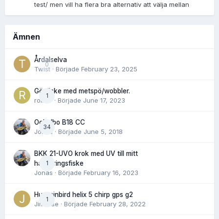
test/ men vill ha flera bra alternativ att välja mellan
Ämnen
Årdalselva
0
Twist
· Började
February 23, 2025
Gösfiske med metspö/wobbler.
1
rolnor
· Började
June 17, 2023
Ockelbo B18 CC
34
Jonas
· Började
June 5, 2018
BKK 21-UVO krok med UV till mitt
1
havsöringsfiske
Jonas
· Började
February 16, 2023
Humminbird helix 5 chirp gps g2
1
Jimwise
· Började
February 28, 2022