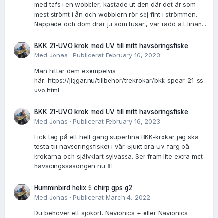
med tafs+en wobbler, kastade ut den där det är som
mest strömt i ån och wobblern rör sej fint i strömmen.
Nappade och dom drar ju som tusan, var rädd att linan...
BKK 21-UVO krok med UV till mitt havsöringsfiske
Med
Jonas
·
Publicerat
February 16, 2023
Man hittar dem exempelvis
här: https://jiggar.nu/tillbehor/trekrokar/bkk-spear-21-ss-
uvo.html
BKK 21-UVO krok med UV till mitt havsöringsfiske
Med
Jonas
·
Publicerat
February 16, 2023
Fick tag på ett helt gäng superfina BKK-krokar jag ska
testa till havsöringsfisket i vår. Sjukt bra UV färg på
krokarna och självklart sylvassa. Ser fram lite extra mot
havsöingssäsongen nu👌🏻
Humminbird helix 5 chirp gps g2
Med
Jonas
·
Publicerat
March 4, 2022
Du behöver ett sjökort. Navionics + eller Navionics