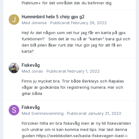
Platinum+ för det området där du befinner dig.
Humminbird helix 5 chirp gps g2
Med
Jimwise
·
Publicerat
February 28, 2022
Hej! Är det någon som vet hur jag får en karta på gps
funktionen? Som det är nu så är "kartan" bara gul och
den blå pilen åker runt där. Hur gör jag för att få en
karta?
Fiskevåg
Med
Jonas
·
Publicerat
February 1, 2022
Finns ju mycket bra. Tror både Berkleys och Rapalas
vågar är godkända för registrering numera. Har och
gillar båda
Fiskevåg
Med
Svennesvenning
·
Publicerat
January 31, 2022
Försöker hitta en bra fiskevåg men är ny till fiskevärlden
och undrar om ni kan komma med tips. Har läst denna
guiden https://webbkollen.se/basta-fiskevagen-bast-i-