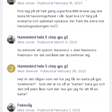
Med
Jonas
·
Publicerat
February 16, 2023
Fick tag på ett helt gäng superfina BKK-krokar jag ska
testa till havsöringsfisket i vår. Sjukt bra UV färg på
krokarna och självklart sylvassa. Ser fram lite extra mot
havsöingssäsongen nu👌🏻
Humminbird helix 5 chirp gps g2
Med
Jonas
·
Publicerat
March 4, 2022
Du behöver ett sjökort. Navionics + eller Navionics
Platinum+ för det området där du befinner dig.
Humminbird helix 5 chirp gps g2
Med
Jimwise
·
Publicerat
February 28, 2022
Hej! Är det någon som vet hur jag får en karta på gps
funktionen? Som det är nu så är "kartan" bara gul och
den blå pilen åker runt där. Hur gör jag för att få en
karta?
Fiskevåg
Med
Jonas
·
Publicerat
February 1, 2022