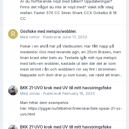
Är du fortfarande nöjd med båten? Uppdateringar?
Finns det något du inte är nöjd med? Valet står idag
mellan: Faster 570 CC Silver Shark CCX Ockelbo B 18
CC
Gösfiske med metspö/wobbler.
Med
rolnor
·
Publicerat
June 17, 2023
Fiskar i en älv/å här på Västkusten. Har fått napp på
medelstor Gös med levande agn, en 25cm Braxen, men
linan brast eller bets av. Testade igår mitt nya metspö
med tafs+en wobbler, kastade ut den där det är som
mest strömt i ån och wobblern rör sej fint i strömmen.
Nappade och dom drar ju som tusan, var rädd att linan...
BKK 21-UVO krok med UV till mitt havsöringsfiske
Med
Jonas
·
Publicerat
February 16, 2023
Man hittar dem exempelvis
här: https://jiggar.nu/tillbehor/trekrokar/bkk-spear-21-ss-
uvo.html
BKK 21-UVO krok med UV till mitt havsöringsfiske