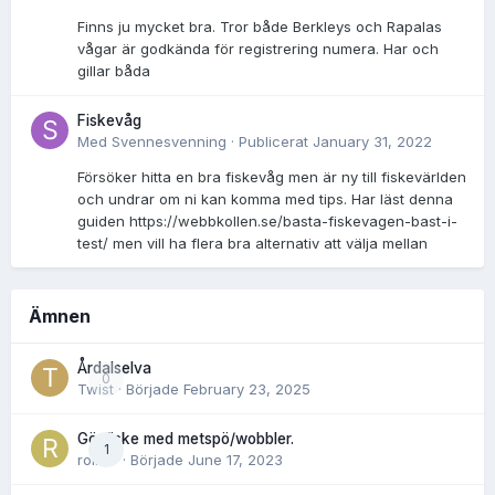
Finns ju mycket bra. Tror både Berkleys och Rapalas
vågar är godkända för registrering numera. Har och
gillar båda
Fiskevåg
Med
Svennesvenning
·
Publicerat
January 31, 2022
Försöker hitta en bra fiskevåg men är ny till fiskevärlden
och undrar om ni kan komma med tips. Har läst denna
guiden https://webbkollen.se/basta-fiskevagen-bast-i-
test/ men vill ha flera bra alternativ att välja mellan
Ämnen
Årdalselva
0
Twist
· Började
February 23, 2025
Gösfiske med metspö/wobbler.
1
rolnor
· Började
June 17, 2023