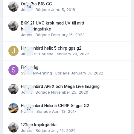
Ockelbo B18 CC
34
Jonas
· Började
June 5, 2018
BKK 21-UVO krok med UV till mitt
1
havsöringsfiske
Jonas
· Började
February 16, 2023
Humminbird helix 5 chirp gps g2
1
Jimwise
· Började
February 28, 2022
Fiskevåg
1
Svennesvenning
· Började
January 31, 2022
Humminbird APEX och Mega Live Imaging
1
Jonas
· Började
November 25, 2020
Humminbird Helix 5 CHIRP SI gps G2
27
Norlén
· Började
April 13, 2017
123cm kajakgädda
0
Jonas
· Började
July 15, 2020