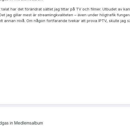
t talat har det förändrat sättet jag tittar på TV och filmer. Utbudet a
 Det jag gillar mest är streamingkvaliteten – även under högtrafik fungera
elt annan nivå. Om någon fortfarande tvekar att prova IPTV, skulle jag sä
dgas
in
Medlemsalbum