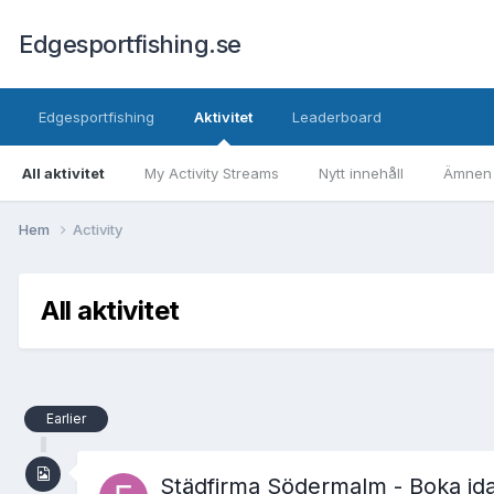
Edgesportfishing.se
Edgesportfishing
Aktivitet
Leaderboard
All aktivitet
My Activity Streams
Nytt innehåll
Ämnen j
Hem
Activity
All aktivitet
Earlier
Städfirma Södermalm - Boka id