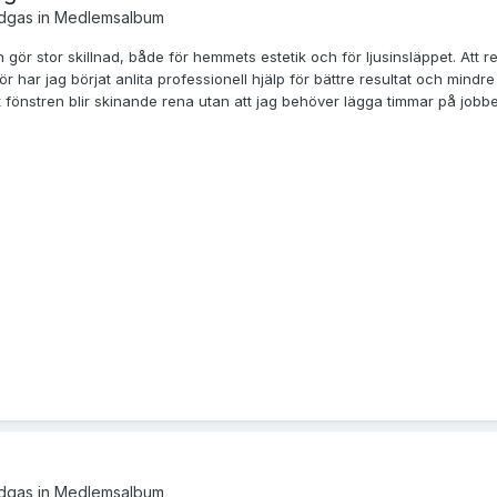
dgas
in
Medlemsalbum
 gör stor skillnad, både för hemmets estetik och för ljusinsläppet. Att 
för har jag börjat anlita professionell hjälp för bättre resultat och mi
att fönstren blir skinande rena utan att jag behöver lägga timmar på jobbe
dgas
in
Medlemsalbum