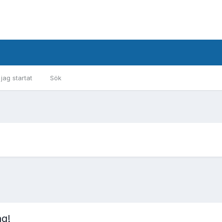
ag startat
Sök
ag!