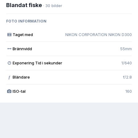
Blandat fiske
· 30 bilder
FOTO INFORMATION
Taget med
NIKON CORPORATION NIKON D300
Brännvidd
55mm
Exponering Tid i sekunder
1/640
Bländare
f/2.8
f
ISO-tal
160
Visa alla foto EXIF-information
Share
Följare
0