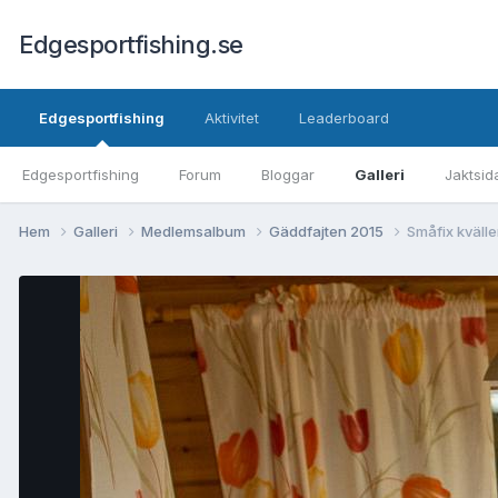
Edgesportfishing.se
Edgesportfishing
Aktivitet
Leaderboard
Edgesportfishing
Forum
Bloggar
Galleri
Jaktsid
Hem
Galleri
Medlemsalbum
Gäddfajten 2015
Småfix kväll