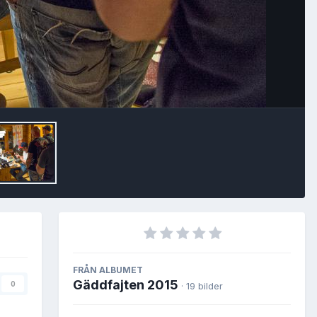
Image Tools
FRÅN ALBUMET
Gäddfajten 2015
0
· 19 bilder