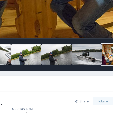
Share
Följare
der
UPPHOVSRÄTT