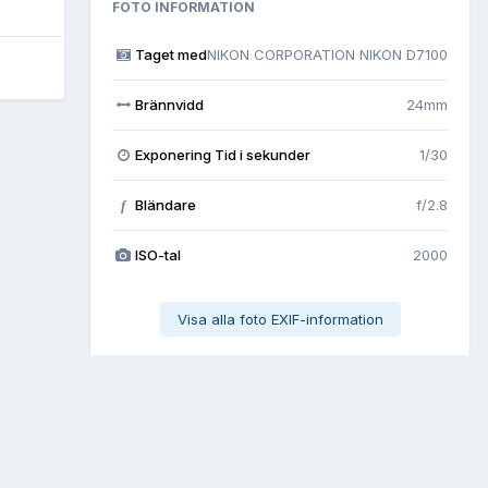
FOTO INFORMATION
Taget med
NIKON CORPORATION NIKON D7100
Brännvidd
24mm
Exponering Tid i sekunder
1/30
Bländare
f/2.8
f
ISO-tal
2000
Visa alla foto EXIF-information
All aktivitet