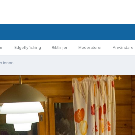
an
Edgeflyfishing
Riktlinjer
Moderatorer
Användare 
en innan