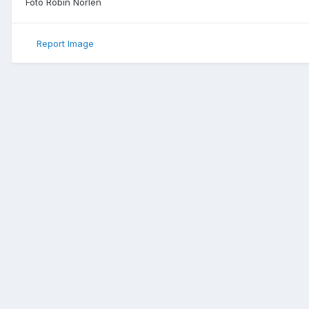
Foto Robin Norlén
Report Image
Hem
Galleri
Medlemsalbum
Gäddfajten 2015
Småfix kväll