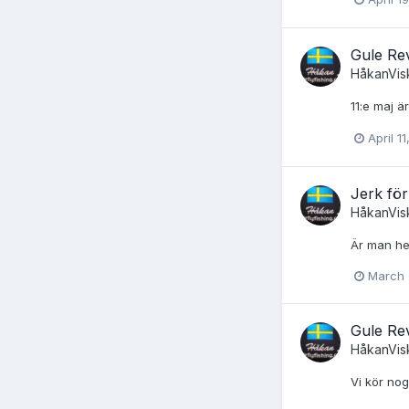
Gule Re
HåkanVis
11:e maj ä
April 1
Jerk för
HåkanVis
Är man hel
March 
Gule Re
HåkanVis
Vi kör no