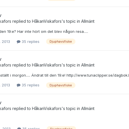
v
kafors
replied to
HåkanViskafors
's topic in
Allmänt
den 19:e? Har inte hört om det blev någon resa.....
, 2013
35 replies
Djuphavsfiske
v
kafors
replied to
HåkanViskafors
's topic in
Allmänt
nställt i morgon..... Ändrat till den 19:e! http://www.tunaclipper.se/dagbok
, 2013
35 replies
Djuphavsfiske
v
kafors
replied to
HåkanViskafors
's topic in
Allmänt
9, 2013
35 replies
Djuphavsfiske