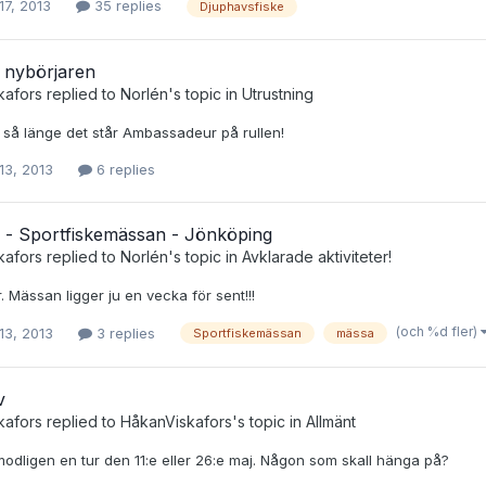
17, 2013
35 replies
Djuphavsfiske
 nybörjaren
kafors
replied to
Norlén
's topic in
Utrustning
 så länge det står Ambassadeur på rullen!
13, 2013
6 replies
l - Sportfiskemässan - Jönköping
kafors
replied to
Norlén
's topic in
Avklarade aktiviteter!
. Mässan ligger ju en vecka för sent!!!
(och %d fler)
13, 2013
3 replies
Sportfiskemässan
mässa
v
kafors
replied to
HåkanViskafors
's topic in
Allmänt
odligen en tur den 11:e eller 26:e maj. Någon som skall hänga på?