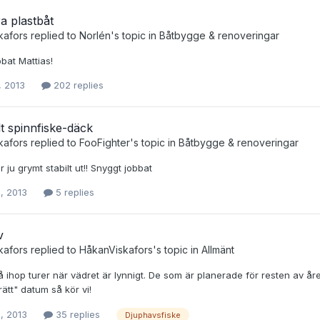
a plastbåt
kafors
replied to
Norlén
's topic in
Båtbygge & renoveringar
bat Mattias!
, 2013
202 replies
t spinnfiske-däck
kafors
replied to
FooFighter
's topic in
Båtbygge & renoveringar
r ju grymt stabilt ut!! Snyggt jobbat
, 2013
5 replies
v
kafors
replied to
HåkanViskafors
's topic in
Allmänt
få ihop turer när vädret är lynnigt. De som är planerade för resten av år
ätt" datum så kör vi!
, 2013
35 replies
Djuphavsfiske