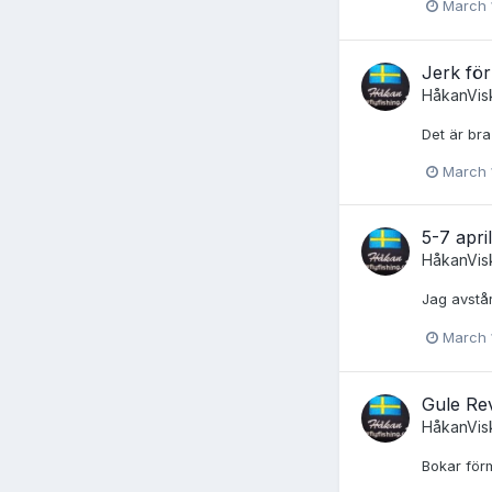
March 
Jerk för
HåkanVis
Det är bra
March 
5-7 apri
HåkanVis
Jag avstår
March 
Gule Re
HåkanVis
Bokar förm