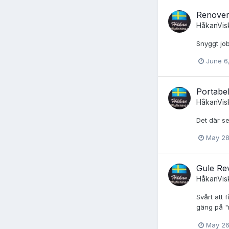
Renover
HåkanVis
Snyggt job
June 6
Portabel
HåkanVis
Det där se
May 28
Gule Re
HåkanVis
Svårt att 
gäng på "r
May 26