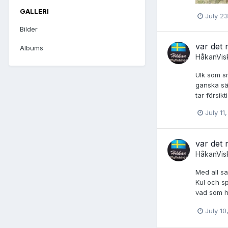
GALLERI
July 23
Bilder
var det 
Albums
HåkanVis
Ulk som s
ganska säl
tar försik
July 11
var det 
HåkanVis
Med all sa
Kul och sp
vad som 
July 10