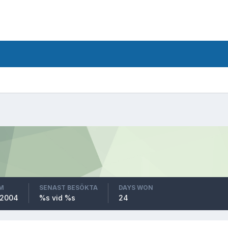
M
SENAST BESÖKTA
DAYS WON
 2004
%s vid %s
24