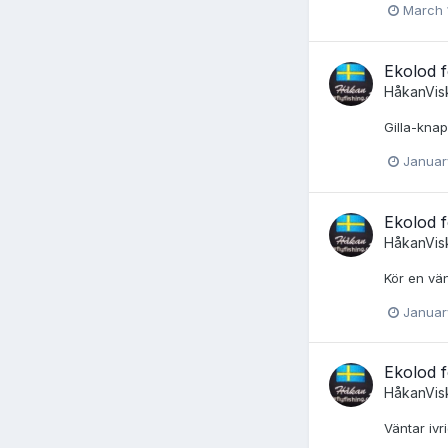
March 
Ekolod f
HåkanVis
Gilla-knap
Januar
Ekolod f
HåkanVis
Kör en vän
Januar
Ekolod f
HåkanVis
Väntar ivr