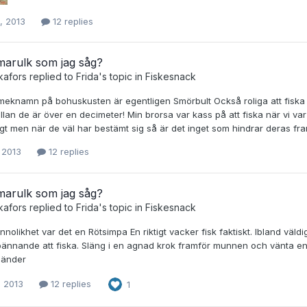
, 2013
12 replies
marulk som jag såg?
kafors
replied to
Frida
's topic in
Fiskesnack
meknamn på bohuskusten är egentligen Smörbult Också roliga att fiska 
lan de är över en decimeter! Min brorsa var kass på att fiska när vi v
tigt men när de väl har bestämt sig så är det inget som hindrar deras framfa
, 2013
12 replies
marulk som jag såg?
kafors
replied to
Frida
's topic in
Fiskesnack
nnolikhet var det en Rötsimpa En riktigt vacker fisk faktiskt. Ibland väl
ännande att fiska. Släng i en agnad krok framför munnen och vänta en st
händer
, 2013
12 replies
1