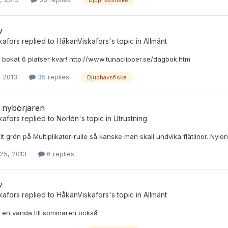
v
kafors
replied to
HåkanViskafors
's topic in
Allmänt
r bokat 6 platser kvar! http://www.tunaclipper.se/dagbok.htm
1, 2013
35 replies
Djuphavsfiske
 nybörjaren
kafors
replied to
Norlén
's topic in
Utrustning
t grön på Multiplikator-rulle så kanske man skall undvika flätlinor. Nylo
25, 2013
6 replies
v
kafors
replied to
HåkanViskafors
's topic in
Allmänt
g en vända till sommaren också