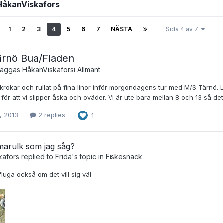
 HåkanViskafors
1
2
3
4
5
6
7
NÄSTA
Sida 4 av 7
rnö Bua/Fladen
 läggas
HåkanViskafors
i
Allmänt
a krokar och rullat på fina linor inför morgondagens tur med M/S Tärnö. L
ör att vi slipper åska och oväder. Vi är ute bara mellan 8 och 13 så det
, 2013
2 replies
1
marulk som jag såg?
kafors
replied to
Frida
's topic in
Fiskesnack
fluga också om det vill sig väl