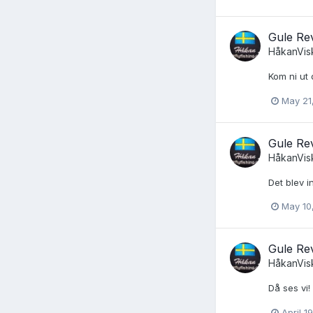
Gule Re
HåkanVis
Kom ni ut 
May 21
Gule Re
HåkanVis
Det blev i
May 10
Gule Re
HåkanVis
Då ses vi!
April 1