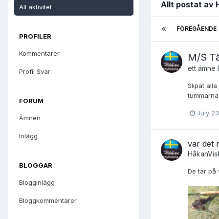
Allt postat av
All aktivitet
FÖREGÅENDE
PROFILER
Kommentarer
M/S Tä
ett ämne
Profil Svar
Slipat all
tummarna f
FORUM
July 23
Ämnen
Inlägg
var det 
HåkanVis
BLOGGAR
De tar på 
Blogginlägg
Bloggkommentarer