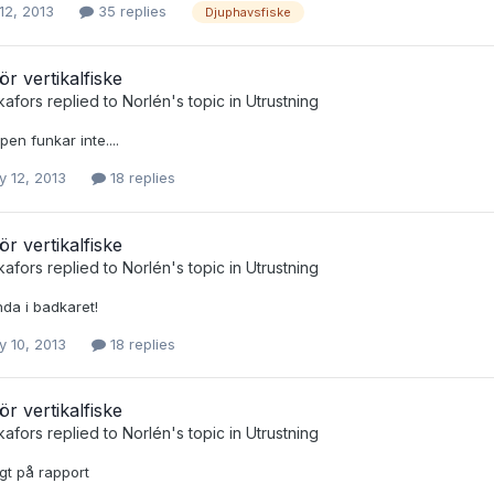
12, 2013
35 replies
Djuphavsfiske
ör vertikalfiske
kafors
replied to
Norlén
's topic in
Utrustning
pen funkar inte....
y 12, 2013
18 replies
ör vertikalfiske
kafors
replied to
Norlén
's topic in
Utrustning
da i badkaret!
y 10, 2013
18 replies
ör vertikalfiske
kafors
replied to
Norlén
's topic in
Utrustning
igt på rapport