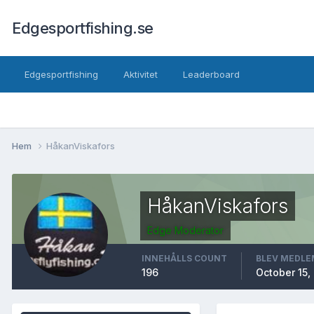
Edgesportfishing.se
Edgesportfishing
Aktivitet
Leaderboard
Hem
HåkanViskafors
HåkanViskafors
Edge Moderator
INNEHÅLLS COUNT
BLEV MEDLE
196
October 15,