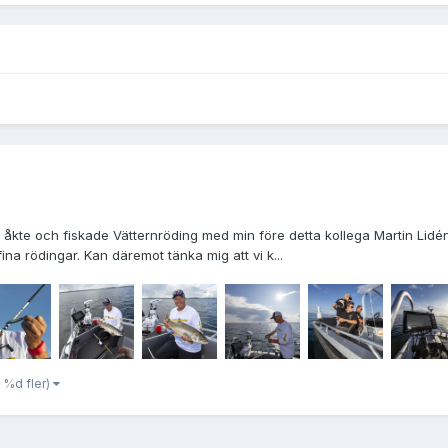
åkte och fiskade Vätternröding med min före detta kollega Martin Lidén 
 fina rödingar. Kan däremot tänka mig att vi k...
 %d fler)