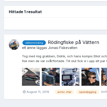
Hittade 1 resultat
Rödingfiske på Vättern
vätternröding
ett ämne läggas
Jonas
i
Fiskevatten
Tog med mig grabben, Didrik, och hans kompis Elliot och 
fisk men de var svårflörtade. Till slut fick vi i upp ett par
(och
August 11, 2019
arctic char
speedjigging