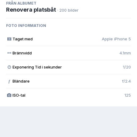
FRÅN ALBUMET
Renovera platsbåt
· 200 bilder
FOTO INFORMATION
Taget med
Apple iPhone 5
Brännvidd
4.1mm
Exponering Tid i sekunder
1/20
Bländare
f/2.4
f
ISO-tal
125
Visa alla foto EXIF-information