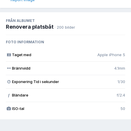
FRÅN ALBUMET
Renovera platsbåt
· 200 bilder
FOTO INFORMATION
Taget med
Apple iPhone 5
Brännvidd
4.1mm
Exponering Tid i sekunder
1/30
Bländare
f/2.4
f
ISO-tal
50
Visa alla foto EXIF-information