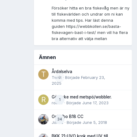
Försöker hitta en bra fiskevåg men är ny
till fiskevärlden och undrar om ni kan
komma med tips. Har läst denna
guiden https://webbkollen.se/basta-
fiskevagen-bast-i-test/ men vill ha flera
bra alternativ att välja mellan
Ämnen
Årdalselva
Twist
0
· Började
February 23,
2025
Gösfiske med metspö/wobbler.
1
rolnor
· Började
June 17, 2023
Ockelbo B18 CC
34
Jonas
· Började
June 5, 2018
BKK 21-UVO krok med UV till