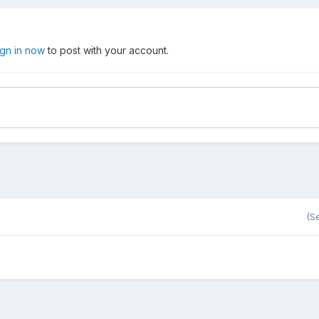
ign in now
to post with your account.
(Se