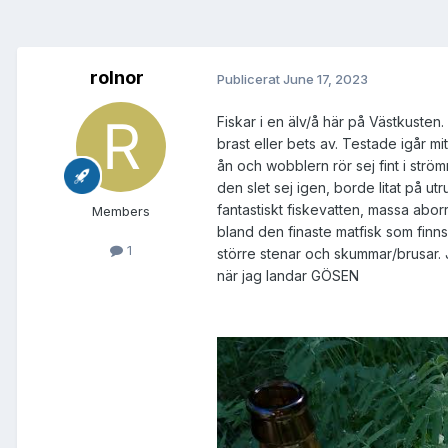
rolnor
Publicerat
June 17, 2023
Fiskar i en älv/å här på Västkuste
brast eller bets av. Testade igår 
ån och wobblern rör sej fint i strö
den slet sej igen, borde litat på utr
fantastiskt fiskevatten, massa abor
Members
bland den finaste matfisk som finns,
1
större stenar och skummar/brusar. Ja
när jag landar GÖSEN