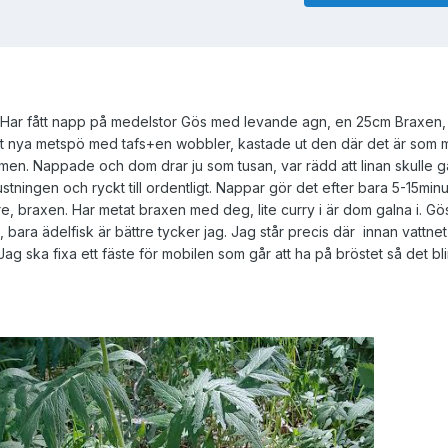
n. Har fått napp på medelstor Gös med levande agn, en 25cm Braxen,
mitt nya metspö med tafs+en wobbler, kastade ut den där det är som m
mmen. Nappade och dom drar ju som tusan, var rädd att linan skulle 
ustningen och ryckt till ordentligt. Nappar gör det efter bara 5-15minu
re, braxen. Har metat braxen med deg, lite curry i är dom galna i. Gös
 bara ädelfisk är bättre tycker jag. Jag står precis där innan vattnet
g ska fixa ett fäste för mobilen som går att ha på bröstet så det blir 