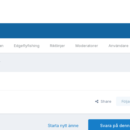
an
Edgeflyfishing
Riktlinjer
Moderatorer
Användare 
.
Share
Följ
Starta nytt ämne
Svara på denn