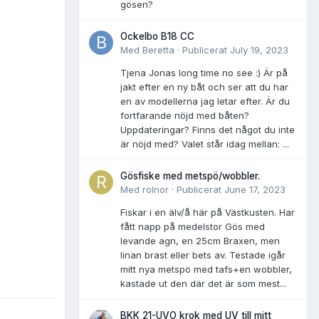
gösen?
Ockelbo B18 CC
Med
Beretta
·
Publicerat
July 19, 2023
Tjena Jonas long time no see :) Är på
jakt efter en ny båt och ser att du har
en av modellerna jag letar efter. Är du
fortfarande nöjd med båten?
Uppdateringar? Finns det något du inte
är nöjd med? Valet står idag mellan: ...
Gösfiske med metspö/wobbler.
Med
rolnor
·
Publicerat
June 17, 2023
Fiskar i en älv/å här på Västkusten. Har
fått napp på medelstor Gös med
levande agn, en 25cm Braxen, men
linan brast eller bets av. Testade igår
mitt nya metspö med tafs+en wobbler,
kastade ut den där det är som mest...
BKK 21-UVO krok med UV till mitt