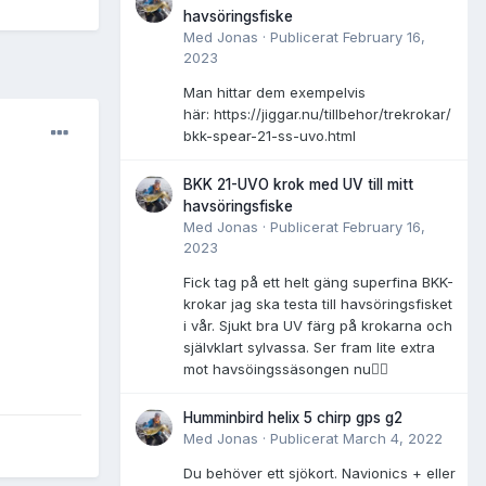
havsöringsfiske
Med
Jonas
·
Publicerat
February 16,
2023
Man hittar dem exempelvis
här: https://jiggar.nu/tillbehor/trekrokar/
bkk-spear-21-ss-uvo.html
BKK 21-UVO krok med UV till mitt
havsöringsfiske
Med
Jonas
·
Publicerat
February 16,
2023
Fick tag på ett helt gäng superfina BKK-
krokar jag ska testa till havsöringsfisket
i vår. Sjukt bra UV färg på krokarna och
självklart sylvassa. Ser fram lite extra
mot havsöingssäsongen nu👌🏻
Humminbird helix 5 chirp gps g2
Med
Jonas
·
Publicerat
March 4, 2022
Du behöver ett sjökort. Navionics + eller