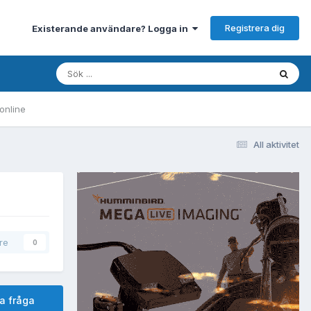
Registrera dig
Existerande användare? Logga in
online
All aktivitet
are
0
a fråga