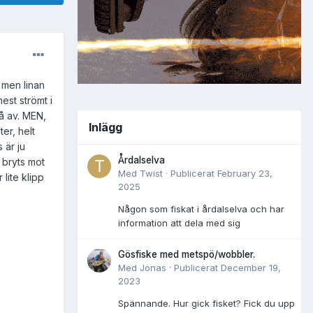
 men linan
est strömt i
gå av. MEN,
Inlägg
ter, helt
 är ju
Årdalselva
 bryts mot
Med
Twist
·
Publicerat
February 23,
lite klipp
2025
Någon som fiskat i årdalselva och har
information att dela med sig
Gösfiske med metspö/wobbler.
Med
Jonas
·
Publicerat
December 19,
2023
Spännande. Hur gick fisket? Fick du upp