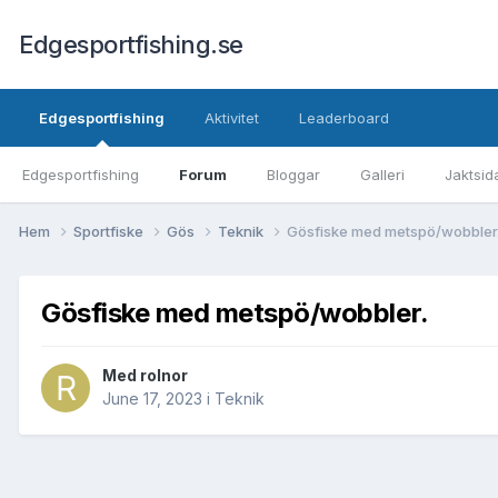
Edgesportfishing.se
Edgesportfishing
Aktivitet
Leaderboard
Edgesportfishing
Forum
Bloggar
Galleri
Jaktsid
Hem
Sportfiske
Gös
Teknik
Gösfiske med metspö/wobbler
Gösfiske med metspö/wobbler.
Med
rolnor
June 17, 2023
i
Teknik