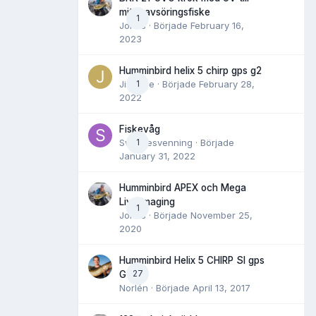
mitt havsöringsfiske
1
Jonas
· Började
February 16,
2023
Humminbird helix 5 chirp gps g2
Jimwise
1
· Började
February 28,
2022
Fiskevåg
Svennesvenning
1
· Började
January 31, 2022
Humminbird APEX och Mega
Live Imaging
1
Jonas
· Började
November 25,
2020
Humminbird Helix 5 CHIRP SI gps
27
G2
Norlén
· Började
April 13, 2017