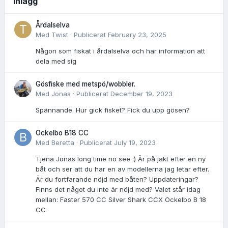
Inlägg
Årdalselva
Med
Twist
·
Publicerat
February 23, 2025
Någon som fiskat i årdalselva och har information att
dela med sig
Gösfiske med metspö/wobbler.
Med
Jonas
·
Publicerat
December 19, 2023
Spännande. Hur gick fisket? Fick du upp gösen?
Ockelbo B18 CC
Med
Beretta
·
Publicerat
July 19, 2023
Tjena Jonas long time no see :) Är på jakt efter en ny
båt och ser att du har en av modellerna jag letar efter.
Är du fortfarande nöjd med båten? Uppdateringar?
Finns det något du inte är nöjd med? Valet står idag
mellan: Faster 570 CC Silver Shark CCX Ockelbo B 18
CC