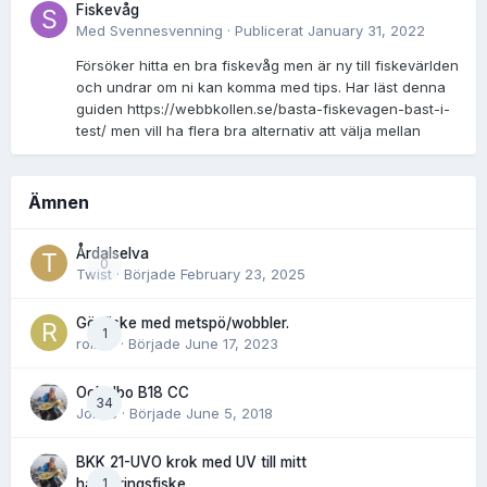
Fiskevåg
Med
Svennesvenning
·
Publicerat
January 31, 2022
Försöker hitta en bra fiskevåg men är ny till fiskevärlden
och undrar om ni kan komma med tips. Har läst denna
guiden https://webbkollen.se/basta-fiskevagen-bast-i-
test/ men vill ha flera bra alternativ att välja mellan
Ämnen
Årdalselva
0
Twist
· Började
February 23, 2025
Gösfiske med metspö/wobbler.
1
rolnor
· Började
June 17, 2023
Ockelbo B18 CC
34
Jonas
· Började
June 5, 2018
BKK 21-UVO krok med UV till mitt
1
havsöringsfiske