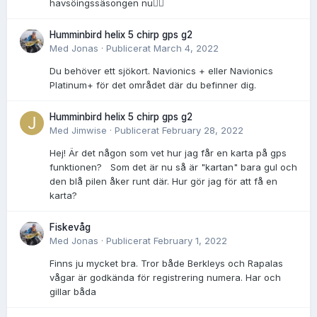
havsöingssäsongen nu👌🏻
Humminbird helix 5 chirp gps g2
Med
Jonas
·
Publicerat
March 4, 2022
Du behöver ett sjökort. Navionics + eller Navionics
Platinum+ för det området där du befinner dig.
Humminbird helix 5 chirp gps g2
Med
Jimwise
·
Publicerat
February 28, 2022
Hej! Är det någon som vet hur jag får en karta på gps
funktionen? Som det är nu så är "kartan" bara gul och
den blå pilen åker runt där. Hur gör jag för att få en
karta?
Fiskevåg
Med
Jonas
·
Publicerat
February 1, 2022
Finns ju mycket bra. Tror både Berkleys och Rapalas
vågar är godkända för registrering numera. Har och
gillar båda