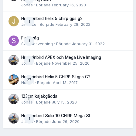
Jonas
· Började
February 16, 2023
Humminbird helix 5 chirp gps g2
1
Jimwise
· Började
February 28, 2022
Fiskevåg
1
Svennesvenning
· Började
January 31, 2022
Humminbird APEX och Mega Live Imaging
1
Jonas
· Började
November 25, 2020
Humminbird Helix 5 CHIRP SI gps G2
27
Norlén
· Började
April 13, 2017
123cm kajakgädda
0
Jonas
· Började
July 15, 2020
Humminbird Solix 10 CHIRP Mega SI
1
Jonas
· Började
June 26, 2020