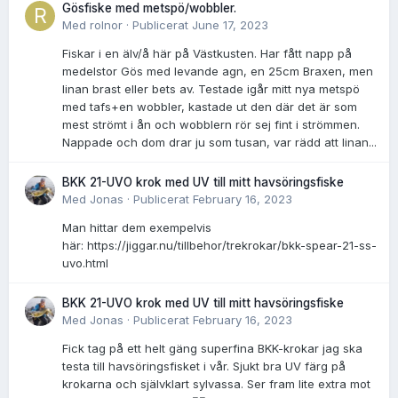
Gösfiske med metspö/wobbler.
Med
rolnor
·
Publicerat
June 17, 2023
Fiskar i en älv/å här på Västkusten. Har fått napp på
medelstor Gös med levande agn, en 25cm Braxen, men
linan brast eller bets av. Testade igår mitt nya metspö
med tafs+en wobbler, kastade ut den där det är som
mest strömt i ån och wobblern rör sej fint i strömmen.
Nappade och dom drar ju som tusan, var rädd att linan...
BKK 21-UVO krok med UV till mitt havsöringsfiske
Med
Jonas
·
Publicerat
February 16, 2023
Man hittar dem exempelvis
här: https://jiggar.nu/tillbehor/trekrokar/bkk-spear-21-ss-
uvo.html
BKK 21-UVO krok med UV till mitt havsöringsfiske
Med
Jonas
·
Publicerat
February 16, 2023
Fick tag på ett helt gäng superfina BKK-krokar jag ska
testa till havsöringsfisket i vår. Sjukt bra UV färg på
krokarna och självklart sylvassa. Ser fram lite extra mot