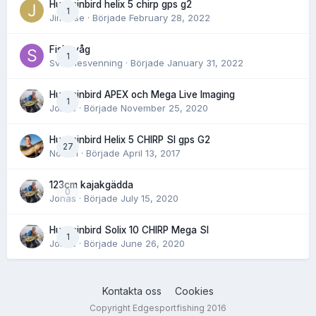
Humminbird helix 5 chirp gps g2
1
Jimwise
· Började
February 28, 2022
Fiskevåg
1
Svennesvenning
· Började
January 31, 2022
Humminbird APEX och Mega Live Imaging
1
Jonas
· Började
November 25, 2020
Humminbird Helix 5 CHIRP SI gps G2
27
Norlén
· Började
April 13, 2017
123cm kajakgädda
0
Jonas
· Började
July 15, 2020
Humminbird Solix 10 CHIRP Mega SI
1
Jonas
· Började
June 26, 2020
Kontakta oss
Cookies
Copyright Edgesportfishing 2016