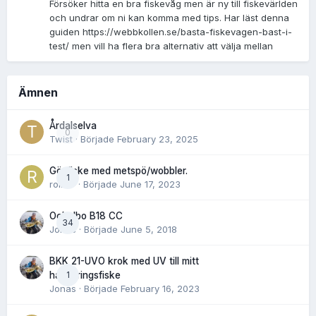
Försöker hitta en bra fiskevåg men är ny till fiskevärlden
och undrar om ni kan komma med tips. Har läst denna
guiden https://webbkollen.se/basta-fiskevagen-bast-i-
test/ men vill ha flera bra alternativ att välja mellan
Ämnen
Årdalselva
0
Twist
· Började
February 23, 2025
Gösfiske med metspö/wobbler.
1
rolnor
· Började
June 17, 2023
Ockelbo B18 CC
34
Jonas
· Började
June 5, 2018
BKK 21-UVO krok med UV till mitt
1
havsöringsfiske
Jonas
· Började
February 16, 2023