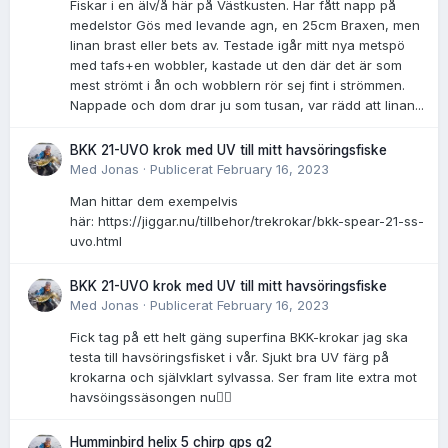
Fiskar i en älv/å här på Västkusten. Har fått napp på
medelstor Gös med levande agn, en 25cm Braxen, men
linan brast eller bets av. Testade igår mitt nya metspö
med tafs+en wobbler, kastade ut den där det är som
mest strömt i ån och wobblern rör sej fint i strömmen.
Nappade och dom drar ju som tusan, var rädd att linan...
BKK 21-UVO krok med UV till mitt havsöringsfiske
Med
Jonas
·
Publicerat
February 16, 2023
Man hittar dem exempelvis
här: https://jiggar.nu/tillbehor/trekrokar/bkk-spear-21-ss-
uvo.html
BKK 21-UVO krok med UV till mitt havsöringsfiske
Med
Jonas
·
Publicerat
February 16, 2023
Fick tag på ett helt gäng superfina BKK-krokar jag ska
testa till havsöringsfisket i vår. Sjukt bra UV färg på
krokarna och självklart sylvassa. Ser fram lite extra mot
havsöingssäsongen nu👌🏻
Humminbird helix 5 chirp gps g2