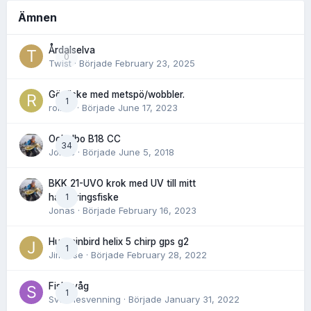
Ämnen
Årdalselva
0
Twist
· Började
February 23, 2025
Gösfiske med metspö/wobbler.
1
rolnor
· Började
June 17, 2023
Ockelbo B18 CC
34
Jonas
· Började
June 5, 2018
BKK 21-UVO krok med UV till mitt
1
havsöringsfiske
Jonas
· Började
February 16, 2023
Humminbird helix 5 chirp gps g2
1
Jimwise
· Började
February 28, 2022
Fiskevåg
1
Svennesvenning
· Började
January 31, 2022