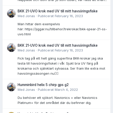
BKK 21-UVO krok med UV till mitt havsöringsfiske
Med
Jonas
·
Publicerat
February 16, 2023
Man hittar dem exempelvis
här: https://jiggar.nu/tillbehor/trekrokar/bkk-spear-21-ss-
uvo.html
BKK 21-UVO krok med UV till mitt havsöringsfiske
Med
Jonas
·
Publicerat
February 16, 2023
Fick tag på ett helt gäng superfina BKK-krokar jag ska
testa till havsöringsfisket i vår. Sjukt bra UV färg på
krokarna och självklart sylvassa. Ser fram lite extra mot
havsöingssäsongen nu👌🏻
Humminbird helix 5 chirp gps g2
Med
Jonas
·
Publicerat
March 4, 2022
Du behöver ett sjökort. Navionics + eller Navionics
Platinum+ för det området där du befinner dig.