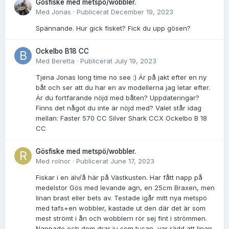
Gösfiske med metspö/wobbler.
Med
Jonas
·
Publicerat
December 19, 2023
Spännande. Hur gick fisket? Fick du upp gösen?
Ockelbo B18 CC
Med
Beretta
·
Publicerat
July 19, 2023
Tjena Jonas long time no see :) Är på jakt efter en ny
båt och ser att du har en av modellerna jag letar efter.
Är du fortfarande nöjd med båten? Uppdateringar?
Finns det något du inte är nöjd med? Valet står idag
mellan: Faster 570 CC Silver Shark CCX Ockelbo B 18
CC
Gösfiske med metspö/wobbler.
Med
rolnor
·
Publicerat
June 17, 2023
Fiskar i en älv/å här på Västkusten. Har fått napp på
medelstor Gös med levande agn, en 25cm Braxen, men
linan brast eller bets av. Testade igår mitt nya metspö
med tafs+en wobbler, kastade ut den där det är som
mest strömt i ån och wobblern rör sej fint i strömmen.
Nappade och dom drar ju som tusan, var rädd att linan...