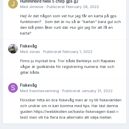
Humminbird helix 5 chirp gps g2
Med
Jimwise
·
Publicerat
February 28, 2022
Hej! Är det någon som vet hur jag får en karta på gps
funktionen? Som det är nu så är "kartan" bara gul och
den blå pilen åker runt där. Hur gör jag för att få en
karta?
Fiskevåg
Med
Jonas
·
Publicerat
February 1, 2022
Finns ju mycket bra. Tror både Berkleys och Rapalas
vågar är godkända för registrering numera. Har och
gillar båda
Fiskevåg
Med
Svennesvenning
·
Publicerat
January 31, 2022
Försöker hitta en bra fiskevåg men är ny till fiskevärlden
och undrar om ni kan komma med tips. Har läst denna
guiden https://webbkollen.se/basta-fiskevagen-bast-i-
test/ men vill ha flera bra alternativ att välja mellan